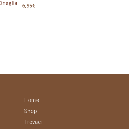
Oneglia
6,95
€
Home
Shop
Trovaci