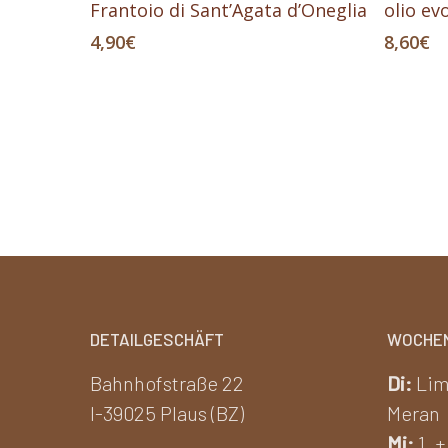
Frantoio di Sant’Agata d’Oneglia
olio e
4,90
€
8,60
€
DETAILGESCHÄFT
WOCHE
Bahnhofstraße 22
Di:
Lim
I-39025 Plaus (BZ)
Meran
Mi:
1. +