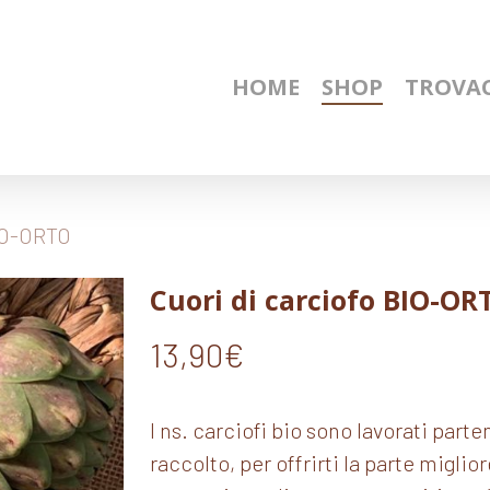
HOME
SHOP
TROVAC
BIO-ORTO
Cuori di carciofo BIO-OR
13,90
€
I ns. carciofi bio sono lavorati par
raccolto, per offrirti la parte miglio