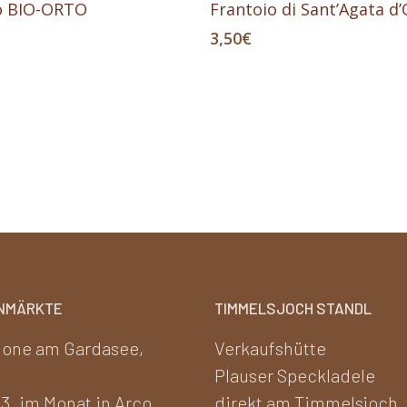
vo BIO-ORTO
Frantoio di Sant’Agata d’
3,50
€
NMÄRKTE
TIMMELSJOCH STANDL
one am Gardasee,
Verkaufshütte
Plauser Speckladele
 3. im Monat in Arco
direkt am Timmelsjoch