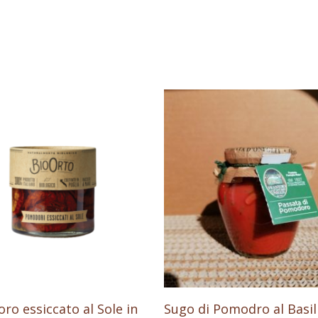
Aggiungi Al Carrello
Aggiungi Al Carrello
o essiccato al Sole in
Sugo di Pomodro al Basil