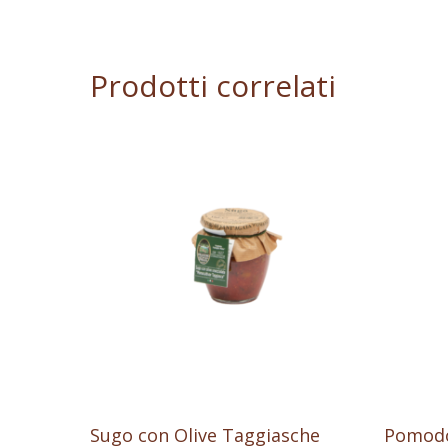
Prodotti correlati
Aggiungi Al Carrello
Sugo con Olive Taggiasche
Pomodor