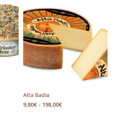
Questo
Scegli
Alta Badia
prodotto
Fascia
9,80
€
-
198,00
€
ha
di
più
prezzo:
da
varianti.
9,80€