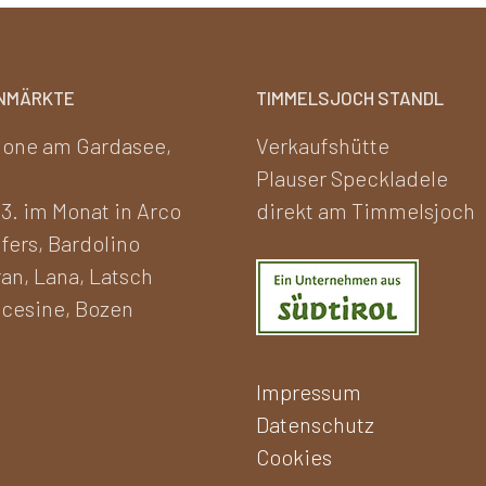
a
19,90€
i
o
NMÄRKTE
TIMMELSJOCH STANDL
one am Gardasee,
Verkaufshütte
Plauser Speckladele
 3. im Monat in Arco
direkt am Timmelsjoch
fers, Bardolino
to
an, Lana, Latsch
cesine, Bozen
Impressum
Datenschutz
Cookies