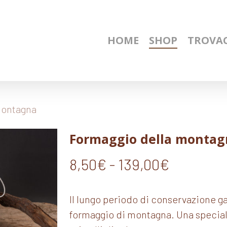
HOME
SHOP
TROVAC
montagna
Formaggio della montag
Fascia
8,50
€
-
139,00
€
di
prezzo:
Il lungo periodo di conservazione ga
da
formaggio di montagna. Una speciali
8,50€