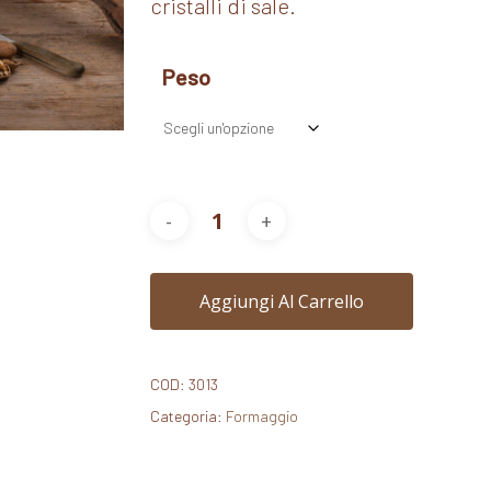
cristalli di sale.
a
139,00€
Peso
Aggiungi Al Carrello
COD:
3013
Categoria:
Formaggio