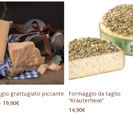
Scegli
Aggiungi Al Carrello
gio grattugiato piccante
Formaggio da taglio
to
“Kräuterhexe”
Fascia
-
19,90
€
di
14,90
€
prezzo:
da
.
11,90€