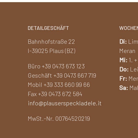
Le
Le
a
89,00€
opzioni
opzion
possono
posson
essere
essere
DETAILGESCHÄFT
WOCHE
scelte
scelte
Bahnhofstraße 22
Di:
Lim
nella
nella
I-39025 Plaus (BZ)
Meran
pagina
pagina
Mi:
1. +
del
del
Büro +39 0473 673 123
Do:
Lei
prodotto
prodot
Geschäft +39 0473 667 719
Fr:
Mer
Mobil +39 333 660 99 66
Sa:
Mal
Fax +39 0473 672 584
info@plauserspeckladele.it
MwSt.-Nr. 00764520219