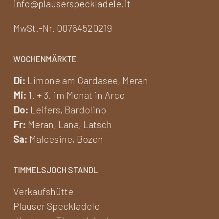
info@plauserspeckladele.it
MwSt.-Nr. 00764520219
WOCHENMÄRKTE
Di:
Limone am Gardasee, Meran
Mi:
1. + 3. im Monat in Arco
Do:
Leifers, Bardolino
Fr:
Meran, Lana, Latsch
Sa:
Malcesine, Bozen
TIMMELSJOCH STANDL
Verkaufshütte
Plauser Speckladele