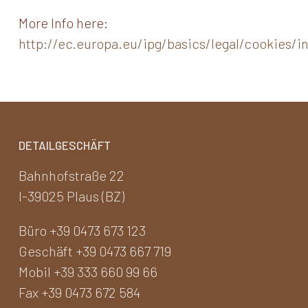
More Info here:
http://ec.europa.eu/ipg/basics/legal/cookies/
DETAILGESCHÄFT
Bahnhofstraße 22
I-39025 Plaus (BZ)
Büro +39 0473 673 123
Geschäft +39 0473 667 719
Mobil +39 333 660 99 66
Fax +39 0473 672 584