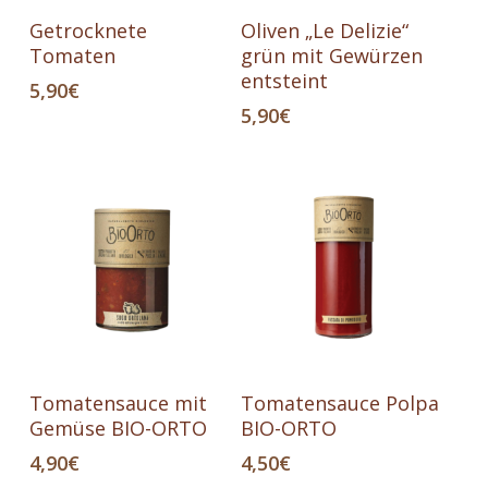
In Den Warenkorb
In Den Warenkorb
Getrocknete
Oliven „Le Delizie“
Tomaten
grün mit Gewürzen
entsteint
5,90
€
5,90
€
In Den Warenkorb
In Den Warenkorb
Tomatensauce mit
Tomatensauce Polpa
Gemüse BIO-ORTO
BIO-ORTO
4,90
€
4,50
€