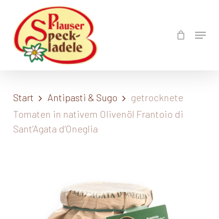
Skip
to
Menu
Close
main
Menu
content
Start
Antipasti & Sugo
getrocknete
Tomaten in nativem Olivenöl Frantoio di
Sant’Agata d’Oneglia