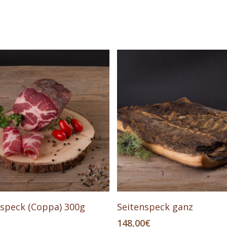
Dieses
In Den Warenkorb
Ausführung Wählen
speck (Coppa) 300g
Seitenspeck ganz
Produkt
148,00
€