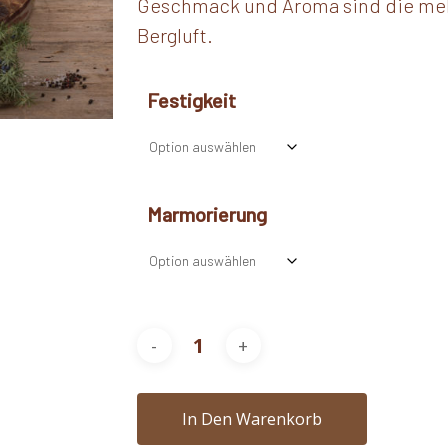
Geschmack und Aroma sind die meh
Bergluft.
Festigkeit
Marmorierung
In Den Warenkorb