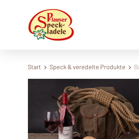
Skip
to
main
content
Start
Speck & veredelte Produkte
B