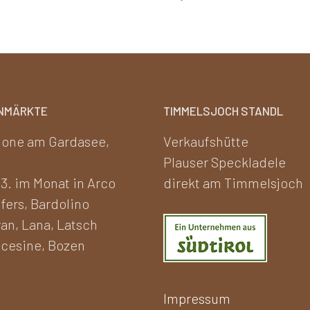
weist
mehrere
Varianten
auf.
Die
Optionen
NMÄRKTE
TIMMELSJOCH STANDL
können
one am Gardasee,
Verkaufshütte
auf
Plauser Speckladele
der
 3. im Monat in Arco
direkt am Timmelsjoch
Produktseite
fers, Bardolino
gewählt
an, Lana, Latsch
werden
cesine, Bozen
Impressum