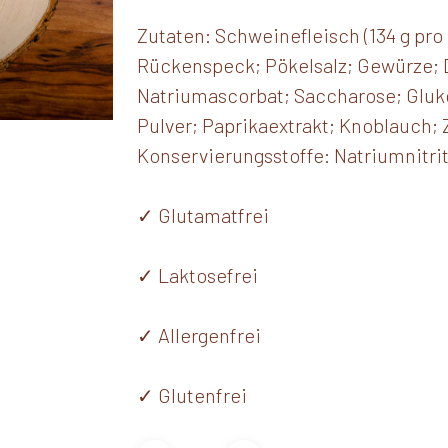
Zutaten: Schweinefleisch (134 g pro 1
Rückenspeck; Pökelsalz; Gewürze; D
Natriumascorbat; Saccharose; Gluk
Pulver; Paprikaextrakt; Knoblauch; 
Konservierungsstoffe: Natriumnitrit
✓ Glutamatfrei
✓ Laktosefrei
✓ Allergenfrei
✓ Glutenfrei