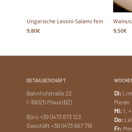
In Den Warenkorb
Ungarische Levoni-Salami fein
Walnus
9,80
€
9,50
€
DETAILGESCHÄFT
WOCHE
Bahnhofstraße 22
Di:
Lim
I-39025 Plaus (BZ)
Meran
Mi:
1. +
Büro +39 0473 673 123
Do:
Lei
Geschäft +39 0473 667 719
Fr:
Mer