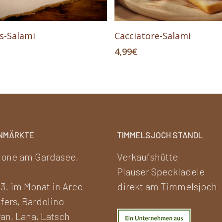
In Den Warenkorb
In Den Warenkorb
s-Salami
Cacciatore-Salami
4,99
€
NMÄRKTE
TIMMELSJOCH STANDL
one am Gardasee,
Verkaufshütte
Plauser Speckladele
 3. im Monat in Arco
direkt am Timmelsjoch
fers, Bardolino
an, Lana, Latsch