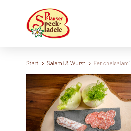
Skip
to
main
content
Start
Salami & Wurst
Fenchelsalami