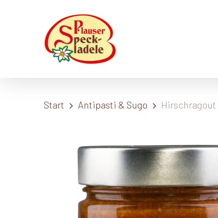
Skip
to
main
content
Start
Antipasti & Sugo
Hirschragout