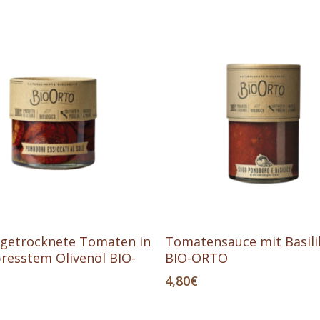
In Den Warenkorb
In Den Warenkorb
getrocknete Tomaten in
Tomatensauce mit Basil
resstem Olivenöl BIO-
BIO-ORTO
4,80
€