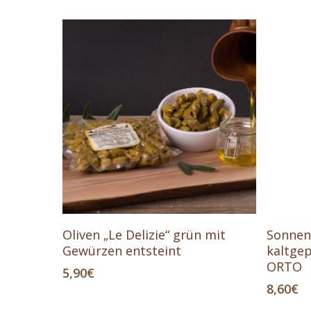
In Den Warenkorb
Oliven „Le Delizie“ grün mit
Sonnen
Gewürzen entsteint
kaltgep
ORTO
5,90
€
8,60
€