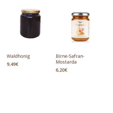
In Den Warenkorb
In Den Warenkorb
Waldhonig
Birne-Safran-
Mostarda
9,49
€
6,20
€