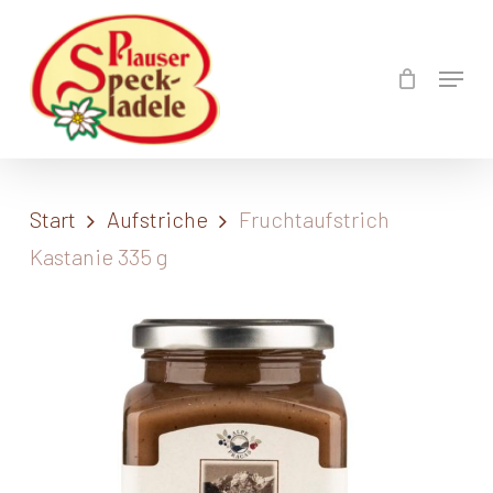
Skip
to
Menu
Close
main
Menu
content
Start
Aufstriche
Fruchtaufstrich
Kastanie 335 g