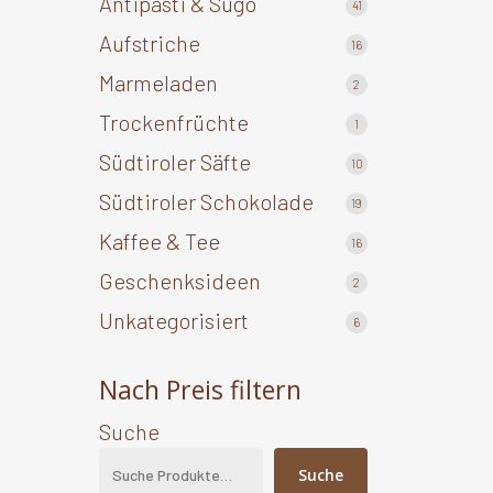
Antipasti & Sugo
41
41
Produkte
Aufstriche
16
16
Produkte
Marmeladen
2
2
Produkte
Trockenfrüchte
1
1
Produkt
Südtiroler Säfte
10
10
Produkte
Südtiroler Schokolade
19
19
Produkte
Kaffee & Tee
16
16
Produkte
Geschenksideen
2
2
Produkte
Unkategorisiert
6
6
Produkte
Nach Preis filtern
Suche
Suche