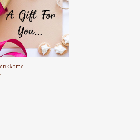
In Den Warenkorb
enkkarte
€