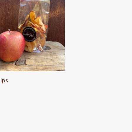
In Den Warenkorb
cips