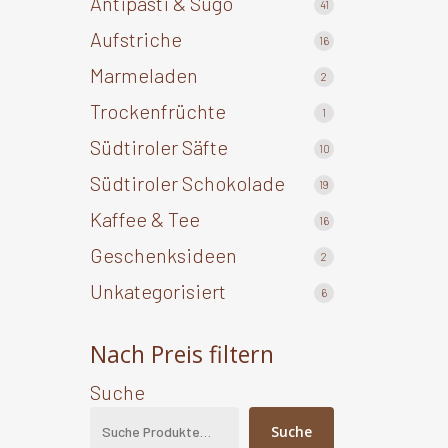
Antipasti & Sugo
41
41
Produkte
Aufstriche
16
16
Produkte
Marmeladen
2
2
Produkte
Trockenfrüchte
1
1
Produkt
Südtiroler Säfte
10
10
Produkte
Südtiroler Schokolade
19
19
Produkte
Kaffee & Tee
16
16
Produkte
Geschenksideen
2
2
Produkte
Unkategorisiert
6
6
Produkte
Nach Preis filtern
Suche
Suche