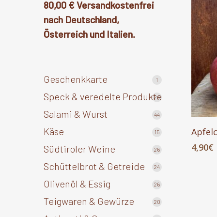
80,00 € Versandkostenfrei
nach Deutschland,
Österreich und Italien.
Geschenkkarte
1
1
Produkt
Speck & veredelte Produkte
24
24
Produkte
Salami & Wurst
44
44
Produkte
Käse
Apfel
15
15
Produkte
4,90
€
Südtiroler Weine
26
26
Produkte
Schüttelbrot & Getreide
24
24
Produkte
Olivenöl & Essig
26
26
Produkte
Teigwaren & Gewürze
20
20
Produkte